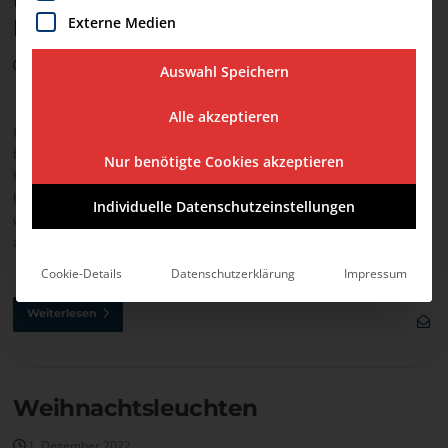
Externe Medien
Bildung!
24. Januar 2023
Auswahl Speichern
Alle akzeptieren
Hochwertige, inklusive und chancengerechte Bildung!!! Das ist das Ziel
bis 2030! Mit der Verabschiedung der Globalen Nachhaltigkeitsagenda
Nur benötigte Cookies akzeptieren
hat sich die Weltgemeinschaft dazu verpflichtet, bis 2030 eine
hochwertige, inklusive und chancengerechte Bildung für Menschen
Individuelle Datenschutzeinstellungen
weltweit und ein Leben lang sicherzustellen. Daran erinnert jedes Jahr
am 24. Januar der Internationale Tag der…
Cookie-Details
Datenschutzerklärung
Impressum
Weiterlesen
Weihnachtsleuchten
1. Dezember 2022