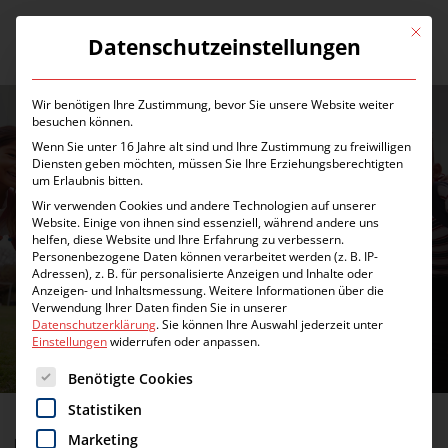
Zum
Inhalt
Mit die
Datenschutzeinstellungen
Menü
springen
Wir benötigen Ihre Zustimmung, bevor Sie unsere Website weiter
besuchen können.
Wenn Sie unter 16 Jahre alt sind und Ihre Zustimmung zu freiwilligen
Diensten geben möchten, müssen Sie Ihre Erziehungsberechtigten
um Erlaubnis bitten.
Wir verwenden Cookies und andere Technologien auf unserer
Website. Einige von ihnen sind essenziell, während andere uns
SCHLAGWORT:
STIFTUNG
helfen, diese Website und Ihre Erfahrung zu verbessern.
Personenbezogene Daten können verarbeitet werden (z. B. IP-
FRANKFURTER
Adressen), z. B. für personalisierte Anzeigen und Inhalte oder
LÖWENKINDER
Anzeigen- und Inhaltsmessung.
Weitere Informationen über die
Verwendung Ihrer Daten finden Sie in unserer
Datenschutzerklärung
.
Sie können Ihre Auswahl jederzeit unter
Einstellungen
widerrufen oder anpassen.
Es folgt eine Liste der Service-Gruppen, für die eine Einwilligung erte
Benötigte Cookies
Statistiken
Marketing
Heute ist Internationaler Tag der