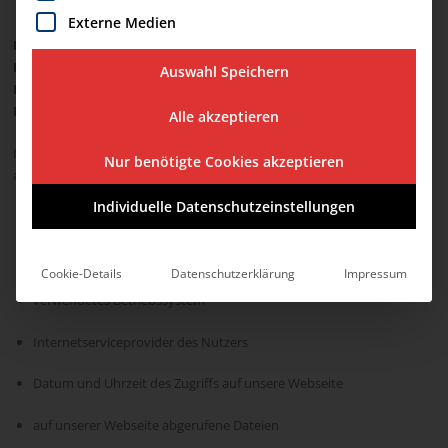
Externe Medien
Es ist uns wichtig, dass Sie jederzeit wissen, wann wir welche
Daten speichern und wofür wir diese verwenden. Jedes
Auswahl Speichern
Eingabeformular enthält deshalb zusätzlich einen konkreten
Datenschutzhinweis.
Alle akzeptieren
Ihr Browser übermittelt beim Zugriff auf unsere Onlineangebote
Nur benötigte Cookies akzeptieren
automatisch Daten an unseren Webserver, und zwar:
Individuelle Datenschutzeinstellungen
IP-Adresse des Nutzers
verwendeter Browser (Typ, Version, Sprache)
Cookie-Details
Datenschutzerklärung
Impressum
verwendetes Betriebssystem
Internetserviceprovider des Nutzers
Datum und Uhrzeit des Zugriffs auf unsere Webseite
auf unserer Webseite abgerufene Dateien