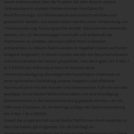
Verein insbesondere über die Projekte. Bei dem Besuch unserer
Onlinepräsenz in sozialen Medien können Ihre Daten für
Marktforschungs- und Werbezwecke automatisch erhoben und
gespeichert werden. Aus diesen Daten werden unter Verwendung von
Pseudonymen sog. Nutzungsprofile erstellt. Diese können verwendet
werden, um z.B. Werbeanzeigen innerhalb und außerhalb der
Plattformen zu schalten, die mutmaßlich Ihren Interessen
entsprechen. Zu diesem Zweck werden im Regelfall Cookies auf Ihrem
Endgerät eingesetzt. In diesen Cookies werden das Besucherverhalten
und die Interessen der Nutzer gespeichert. Dies dient gem. Art. 6 Abs. 1
lit. f. DSGVO der Wahrung unserer im Rahmen einer
Interessensabwägung überwiegenden berechtigten Interessen an
einer optimierten Darstellung unseres Angebots und effektiver
Kommunikation mit den Kunden und Interessenten. Falls Sie von den
jeweiligen Social-Media Plattformbetreibern um eine Einwilligung
(Einverständnis) in die Datenverarbeitung gebeten werden, z.B. mit
Hilfe einer Checkbox, ist die Rechtsgrundlage der Datenverarbeitung
Art. 6 Abs. 1 lit. a DSGVO.
Soweit die vorgenannten Social-Media Plattformen ihren Hauptsitz in
den USA haben, gilt Folgendes: Für die USA liegt ein
Angemessenheitsbeschluss der Europäischen Kommission vor. Dieser