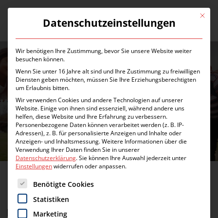
Zum
Inhalt
Mit die
Datenschutzeinstellungen
Menü
springen
Wir benötigen Ihre Zustimmung, bevor Sie unsere Website weiter
besuchen können.
Wenn Sie unter 16 Jahre alt sind und Ihre Zustimmung zu freiwilligen
Diensten geben möchten, müssen Sie Ihre Erziehungsberechtigten
um Erlaubnis bitten.
Wir verwenden Cookies und andere Technologien auf unserer
Website. Einige von ihnen sind essenziell, während andere uns
DATENSCHUTZ
helfen, diese Website und Ihre Erfahrung zu verbessern.
Personenbezogene Daten können verarbeitet werden (z. B. IP-
Adressen), z. B. für personalisierte Anzeigen und Inhalte oder
Anzeigen- und Inhaltsmessung.
Weitere Informationen über die
Verwendung Ihrer Daten finden Sie in unserer
Datenschutzerklärung
.
Sie können Ihre Auswahl jederzeit unter
Einstellungen
widerrufen oder anpassen.
Es folgt eine Liste der Service-Gruppen, für die eine Einwilligung erte
Benötigte Cookies
Statistiken
Datenschutz
Marketing