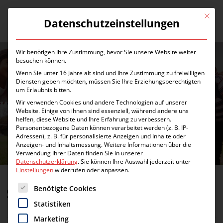
Zum
Inhalt
Mit die
Datenschutzeinstellungen
Menü
springen
Wir benötigen Ihre Zustimmung, bevor Sie unsere Website weiter
besuchen können.
Wenn Sie unter 16 Jahre alt sind und Ihre Zustimmung zu freiwilligen
Diensten geben möchten, müssen Sie Ihre Erziehungsberechtigten
um Erlaubnis bitten.
Wir verwenden Cookies und andere Technologien auf unserer
Website. Einige von ihnen sind essenziell, während andere uns
AKTUELLES
helfen, diese Website und Ihre Erfahrung zu verbessern.
Personenbezogene Daten können verarbeitet werden (z. B. IP-
Adressen), z. B. für personalisierte Anzeigen und Inhalte oder
Anzeigen- und Inhaltsmessung.
Weitere Informationen über die
Verwendung Ihrer Daten finden Sie in unserer
Datenschutzerklärung
.
Sie können Ihre Auswahl jederzeit unter
Einstellungen
widerrufen oder anpassen.
Es folgt eine Liste der Service-Gruppen, für die eine Einwilligung erte
Benötigte Cookies
Seelische Zerrissenheit
Statistiken
Marketing