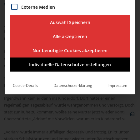
29. August 2022
Externe Medien
Auswahl Speichern
„Adrian“ war ein sehr einsames, stark vernachlässigtes Kind. Als kleines
Kind von der Mutter verlassen, lebte er beim Vater, der sich nicht um
Alle akzeptieren
ihn kümmerte.
Nur benötigte Cookies akzeptieren
Irgendwie überlebte er in all den Jahren. Wenn sein Hunger zu groß
wurde, ernährte er sich von ungesunden Dingen, was seine Zähne über
Individuelle Datenschutzeinstellungen
die Jahre zerstörte.
Seelische Kälte, mangelnde Zuwendung bestimmten sein Leben. Lange
bemerkte dies niemand.
Cookie-Details
Datenschutzerklärung
Impressum
Irgendwann kam er dann ins Kinderdorf. Dort hatte er einen
regelmäßigen Tagesablauf, wurde wahrgenommen und versorgt. Doch
statt zur Ruhe zu kommen, wollte seine Mutter jetzt wieder Kontakt,
überschüttete „Adrian“ mit Vorwürfen, warum er im Kinderdorf sei.
„Adrian“ wurde immer auffälliger, depressiv und trotzig. Er litt unter
starken Schlafstörungen und immer wieder unter Bauchschmerzen.