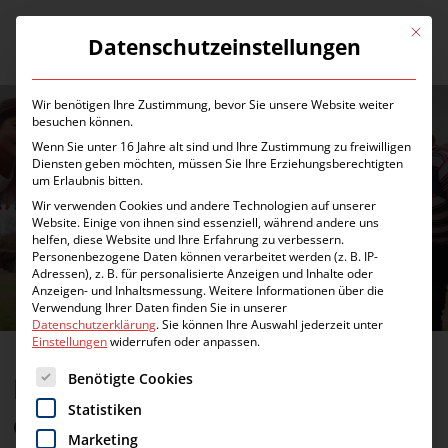
Zum
Inhalt
Mit die
Datenschutzeinstellungen
Menü
springen
Wir benötigen Ihre Zustimmung, bevor Sie unsere Website weiter
besuchen können.
Wenn Sie unter 16 Jahre alt sind und Ihre Zustimmung zu freiwilligen
Diensten geben möchten, müssen Sie Ihre Erziehungsberechtigten
um Erlaubnis bitten.
Wir verwenden Cookies und andere Technologien auf unserer
Website. Einige von ihnen sind essenziell, während andere uns
AKTUELLES
helfen, diese Website und Ihre Erfahrung zu verbessern.
Personenbezogene Daten können verarbeitet werden (z. B. IP-
Adressen), z. B. für personalisierte Anzeigen und Inhalte oder
Anzeigen- und Inhaltsmessung.
Weitere Informationen über die
Verwendung Ihrer Daten finden Sie in unserer
Datenschutzerklärung
.
Sie können Ihre Auswahl jederzeit unter
Einstellungen
widerrufen oder anpassen.
Es folgt eine Liste der Service-Gruppen, für die eine Einwilligung erte
Benötigte Cookies
Heute ist Internationaler Tag
Statistiken
der Bildung
Marketing