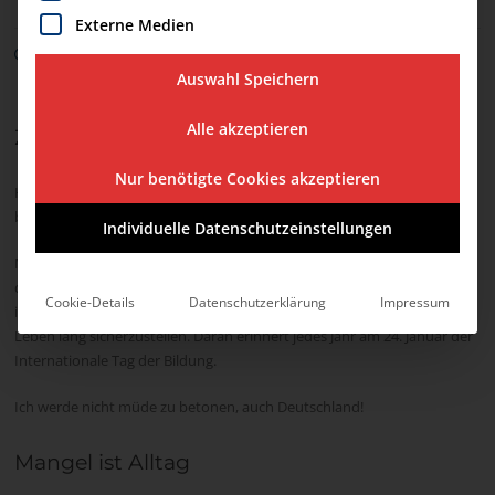
Externe Medien
24. Januar 2025
Auswahl Speichern
Alle akzeptieren
Ziel
Nur benötigte Cookies akzeptieren
Hochwertige, inklusive und chancengerechte Bildung! Das ist das Ziel
bis 2030!
Individuelle Datenschutzeinstellungen
Mit der Verabschiedung der Globalen Nachhaltigkeitsagenda hat sich
die Weltgemeinschaft dazu verpflichtet, bis 2030 eine hochwertige,
Cookie-Details
Datenschutzerklärung
Impressum
inklusive und chancengerechte Bildung für Menschen weltweit und ein
Leben lang sicherzustellen. Daran erinnert jedes Jahr am 24. Januar der
Internationale Tag der Bildung.
Ich werde nicht müde zu betonen, auch Deutschland!
Mangel ist Alltag