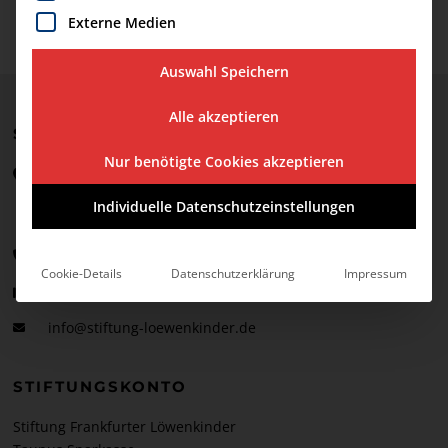
Externe Medien
Auswahl Speichern
Alle akzeptieren
STIFTUNGSADRESSE
Nur benötigte Cookies akzeptieren
Stiftung Frankfurter Löwenkinder
Deutschordenstraße 50
Individuelle Datenschutzeinstellungen
60528 Frankfurt
069-27315638-0
Cookie-Details
Datenschutzerklärung
Impressum
069-27315638-1
info@stiftung-loewenkinder.de
STIFTUNGSKONTO
Stiftung Frankfurter Löwenkinder