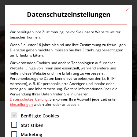
Zum
Inhalt
Mit die
Datenschutzeinstellungen
Menü
springen
Wir benötigen Ihre Zustimmung, bevor Sie unsere Website weiter
besuchen können.
Wenn Sie unter 16 Jahre alt sind und Ihre Zustimmung zu freiwilligen
Diensten geben möchten, müssen Sie Ihre Erziehungsberechtigten
um Erlaubnis bitten.
Wir verwenden Cookies und andere Technologien auf unserer
Website. Einige von ihnen sind essenziell, während andere uns
MISSION
helfen, diese Website und Ihre Erfahrung zu verbessern.
Personenbezogene Daten können verarbeitet werden (z. B. IP-
Adressen), z. B. für personalisierte Anzeigen und Inhalte oder
Anzeigen- und Inhaltsmessung.
Weitere Informationen über die
Verwendung Ihrer Daten finden Sie in unserer
Datenschutzerklärung
.
Sie können Ihre Auswahl jederzeit unter
Einstellungen
widerrufen oder anpassen.
Es folgt eine Liste der Service-Gruppen, für die eine Einwilligung erte
Benötigte Cookies
Statistiken
Marketing